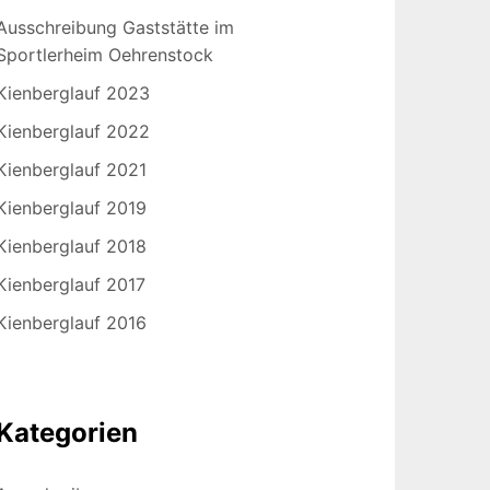
Ausschreibung Gaststätte im
Sportlerheim Oehrenstock
Kienberglauf 2023
Kienberglauf 2022
Kienberglauf 2021
Kienberglauf 2019
Kienberglauf 2018
Kienberglauf 2017
Kienberglauf 2016
Kategorien