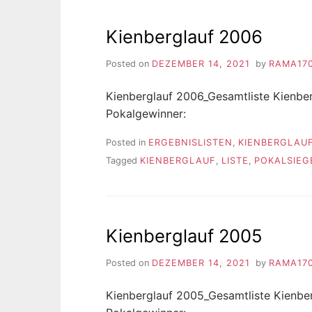
Kienberglauf 2006
Posted on
DEZEMBER 14, 2021
by
RAMA17
Kienberglauf 2006_Gesamtliste Kienber
Pokalgewinner:
Posted in
ERGEBNISLISTEN
,
KIENBERGLAU
Tagged
KIENBERGLAUF
,
LISTE
,
POKALSIEG
Kienberglauf 2005
Posted on
DEZEMBER 14, 2021
by
RAMA17
Kienberglauf 2005_Gesamtliste Kienbe