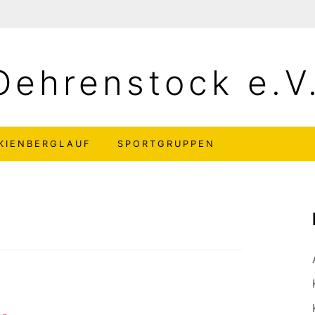
Oehrenstock e.V
KIENBERGLAUF
SPORTGRUPPEN