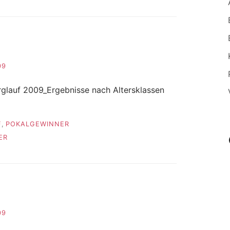
09
glauf 2009_Ergebnisse nach Altersklassen
F
,
POKALGEWINNER
ER
09