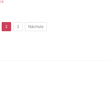
ER
2
3
Nächste