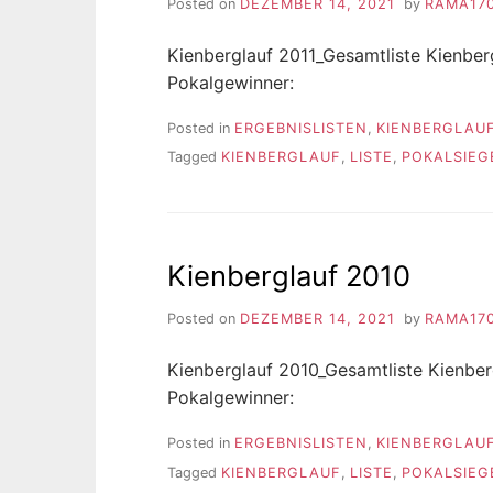
Posted on
DEZEMBER 14, 2021
by
RAMA17
Kienberglauf 2011_Gesamtliste Kienber
Pokalgewinner:
Posted in
ERGEBNISLISTEN
,
KIENBERGLAU
Tagged
KIENBERGLAUF
,
LISTE
,
POKALSIEG
Kienberglauf 2010
Posted on
DEZEMBER 14, 2021
by
RAMA17
Kienberglauf 2010_Gesamtliste Kienber
Pokalgewinner:
Posted in
ERGEBNISLISTEN
,
KIENBERGLAU
Tagged
KIENBERGLAUF
,
LISTE
,
POKALSIEG