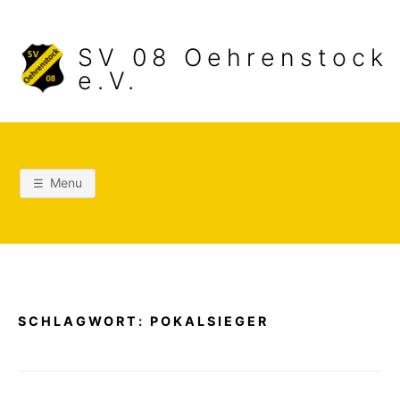
Skip
to
SV 08 Oehrenstock
content
e.V.
Menu
SCHLAGWORT:
POKALSIEGER