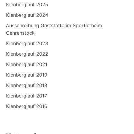
Kienberglauf 2025
Kienberglauf 2024
Ausschreibung Gaststätte im Sportlerheim
Oehrenstock
Kienberglauf 2023
Kienberglauf 2022
Kienberglauf 2021
Kienberglauf 2019
Kienberglauf 2018
Kienberglauf 2017
Kienberglauf 2016